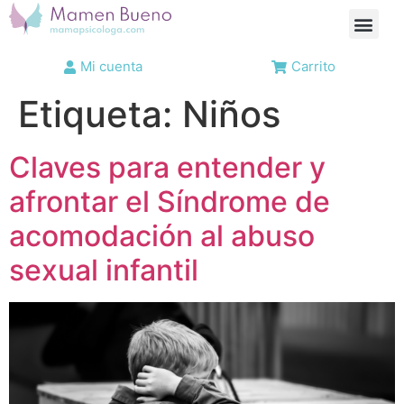
Mi cuenta
Carrito
Etiqueta:
Niños
Claves para entender y
afrontar el Síndrome de
acomodación al abuso
sexual infantil