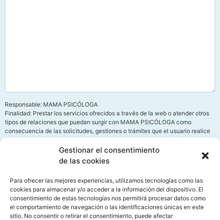
Responsable: MAMA PSICÓLOGA
Finalidad: Prestar los servicios ofrecidos a través de la web o atender otros
tipos de relaciones que puedan surgir con MAMA PSICÓLOGA como
consecuencia de las solicitudes, gestiones o trámites que el usuario realice
mediante la web.
Legitimación: Consentimiento del interesado según lo dispuesto en el
Gestionar el consentimiento
Reglamento (UE) 2016/679 y la LOPDGDD 3/2018.
de las cookies
Destinatarios: Fichero interno automatizado de MAMA PSICÓLOGA y
terceros para el desarrollo, mantenimiento y control de la relación jurídica
Para ofrecer las mejores experiencias, utilizamos tecnologías como las
que se establezca cuando exista autorización legal por el usuario para
cookies para almacenar y/o acceder a la información del dispositivo. El
hacerlo.
consentimiento de estas tecnologías nos permitirá procesar datos como
Derechos: Acceso, rectificación, cesión, oposición y derecho al olvido.
el comportamiento de navegación o las identificaciones únicas en este
Información adicional: Puede obtener toda la Información adicional y
sitio. No consentir o retirar el consentimiento, puede afectar
detallada que precise sobre el tratamiento y protección de sus datos