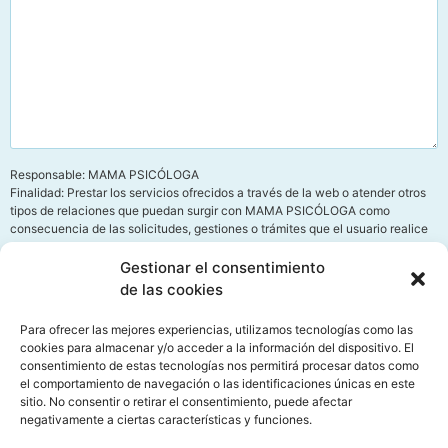
Responsable: MAMA PSICÓLOGA
Finalidad: Prestar los servicios ofrecidos a través de la web o atender otros
tipos de relaciones que puedan surgir con MAMA PSICÓLOGA como
consecuencia de las solicitudes, gestiones o trámites que el usuario realice
mediante la web.
Legitimación: Consentimiento del interesado según lo dispuesto en el
Gestionar el consentimiento
Reglamento (UE) 2016/679 y la LOPDGDD 3/2018.
de las cookies
Destinatarios: Fichero interno automatizado de MAMA PSICÓLOGA y
terceros para el desarrollo, mantenimiento y control de la relación jurídica
Para ofrecer las mejores experiencias, utilizamos tecnologías como las
que se establezca cuando exista autorización legal por el usuario para
cookies para almacenar y/o acceder a la información del dispositivo. El
hacerlo.
consentimiento de estas tecnologías nos permitirá procesar datos como
Derechos: Acceso, rectificación, cesión, oposición y derecho al olvido.
el comportamiento de navegación o las identificaciones únicas en este
Información adicional: Puede obtener toda la Información adicional y
sitio. No consentir o retirar el consentimiento, puede afectar
detallada que precise sobre el tratamiento y protección de sus datos
negativamente a ciertas características y funciones.
personales en el enlace
Política de Privacidad