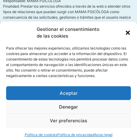
Responsable: MAMA PSICÓLOGA
Finalidad: Prestar los servicios ofrecidos a través de la web o atender otros
tipos de relaciones que puedan surgir con MAMA PSICÓLOGA como
consecuencia de las solicitudes, gestiones o trámites que el usuario realice
mediante la web.
Legitimación: Consentimiento del interesado según lo dispuesto en el
Gestionar el consentimiento
Reglamento (UE) 2016/679 y la LOPDGDD 3/2018.
de las cookies
Destinatarios: Fichero interno automatizado de MAMA PSICÓLOGA y
terceros para el desarrollo, mantenimiento y control de la relación jurídica
Para ofrecer las mejores experiencias, utilizamos tecnologías como las
que se establezca cuando exista autorización legal por el usuario para
cookies para almacenar y/o acceder a la información del dispositivo. El
hacerlo.
consentimiento de estas tecnologías nos permitirá procesar datos como
Derechos: Acceso, rectificación, cesión, oposición y derecho al olvido.
el comportamiento de navegación o las identificaciones únicas en este
Información adicional: Puede obtener toda la Información adicional y
sitio. No consentir o retirar el consentimiento, puede afectar
detallada que precise sobre el tratamiento y protección de sus datos
negativamente a ciertas características y funciones.
personales en el enlace
Política de Privacidad
Aceptar
Denegar
Ver preferencias
Política de cookies
Política de privacidad
Aviso legal